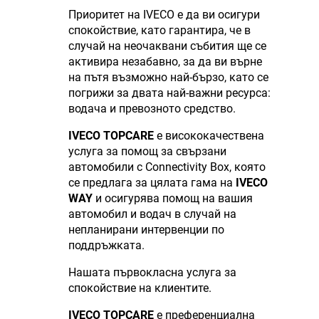
Приоритет на IVECO е да ви осигури
спокойствие, като гарантира, че в
случай на неочаквани събития ще се
активира незабавно, за да ви върне
на пътя възможно най-бързо, като се
погрижи за двата най-важни ресурса:
водача и превозното средство.
IVECO TOPCARE
е висококачествена
услуга за помощ за свързани
автомобили с Connectivity Box, която
се предлага за цялата гама на
IVECO
WAY
и осигурява помощ на вашия
автомобил и водач в случай на
непланирани интервенции по
поддръжката.
Нашата първокласна услуга за
спокойствие на клиентите.
IVECO TOPCARE
е преференциална