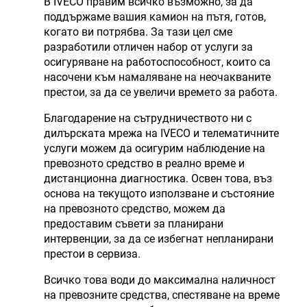
В IVECO правим всичко възможно, за да
поддържаме вашия камион на пътя, готов,
когато ви потрябва. За тази цел сме
разработили отличен набор от услуги за
осигуряване на работоспособност, които са
насочени към намаляване на неочакваните
престои, за да се увеличи времето за работа.
Благодарение на сътрудничеството ни с
дилърската мрежа на IVECO и телематичните
услуги можем да осигурим наблюдение на
превозното средство в реално време и
дистанционна диагностика. Освен това, въз
основа на текущото използване и състояние
на превозното средство, можем да
предоставим съвети за планирани
интервенции, за да се избегнат непланирани
престои в сервиза.
Всичко това води до максимална наличност
на превозните средства, спестяване на време