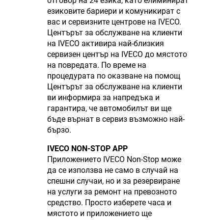
отговор на 24 езика, като елиминират
езиковите бариери и комуникират с
вас и сервизните центрове на IVECO.
Центърът за обслужване на клиенти
на IVECO активира най-близкия
сервизен център на IVECO до мястото
на повредата. По време на
процедурата по оказване на помощ
Центърът за обслужване на клиенти
ви информира за напредъка и
гарантира, че автомобилът ви ще
бъде върнат в сервиз възможно най-
бързо.
IVECO NON-STOP APP
Приложението IVECO Non-Stop може
да се използва не само в случай на
спешни случаи, но и за резервиране
на услуги за ремонт на превозното
средство. Просто изберете часа и
мястото и приложението ще