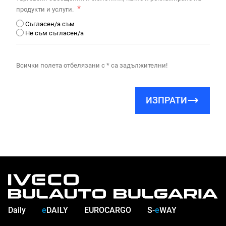
продукти и услуги.
Съгласен/а съм
Не съм съгласен/а
Всички полета отбелязани с * са задължителни!
ИЗПРАТИ
Daily
e
DAILY
EUROCARGO
S-
e
WAY