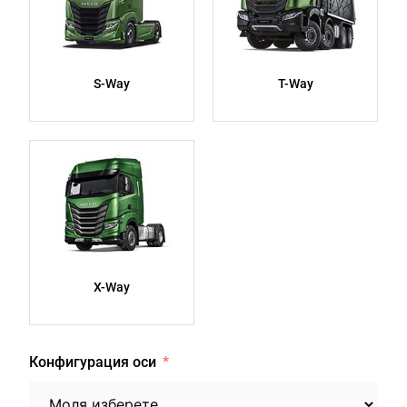
S-Way
T-Way
X-Way
Конфигурация оси